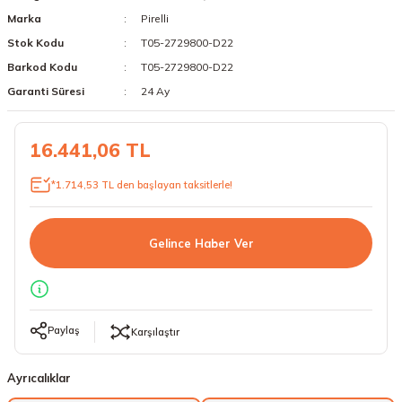
Marka
Pirelli
18 Lastikler
19 Lastikler
Stok Kodu
T05-2729800-D22
19 Lastikler
Barkod Kodu
T05-2729800-D22
Garanti Süresi
24 Ay
20 Lastikler
16.441,06 TL
21 Lastikler
*1.714,53 TL den başlayan taksitlerle!
22 Lastikler
23 Lastikler
Gelince Haber Ver
24 Lastikler
50 Lastikler
Paylaş
Karşılaştır
Ayrıcalıklar