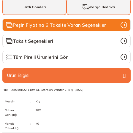
Hızlı Gönderi
Kargo Bedava
Peşin Fiyatına 6 Taksite Varan Seçenekler
Taksit Seçenekleri
Tüm Pirelli Ürünlerini Gör
Ürün Bilgisi
Pirelli 285/40R22 110V XL Scorpion Winter 2 (Kış) (2022)
Mevsim
:
Kış
Taban
:
285
Genişliği
Yanak
:
40
Yüksekliği