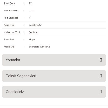
Jant Çapı
:
22
Yük Endeksi
:
110
Hız Endeksi
:
V
Araç Tipi
:
Binek/SUV
Kullanım Tipi
:
Şehir İçi
Run Flat
:
Hayır
Model Adı
:
Scorpion Winter 2
Yorumlar
Taksit Seçenekleri
Bu ürüne ilk yorumu siz yapın!
Önerileriniz
Yorum Yaz
Bu ürünün fiyat bilgisi, resim, ürün açıklamalarında ve diğer konularda