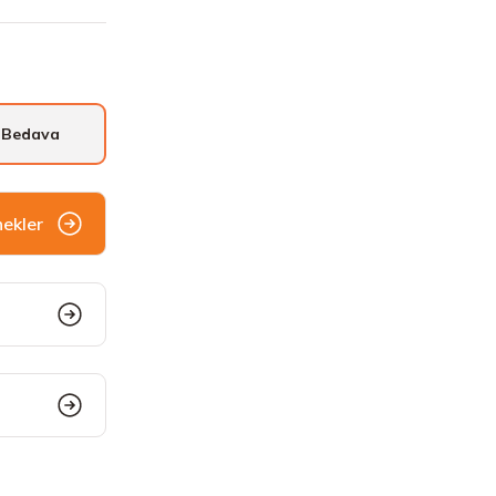
 Bedava
nekler