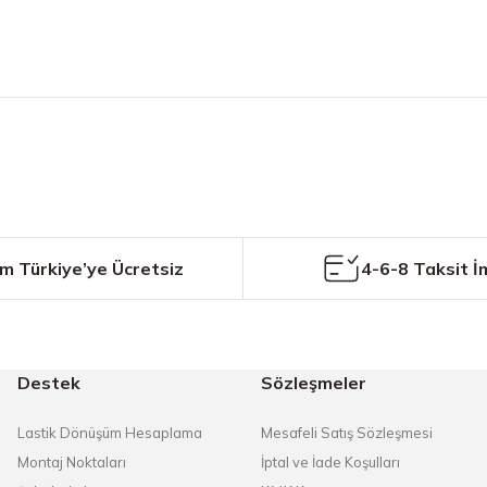
etersiz gördüğünüz noktaları öneri formunu kullanarak tarafımıza iletebilirs
Bu ürüne ilk yorumu siz yapın!
Yorum Yaz
m Türkiye’ye Ücretsiz
4-6-8 Taksit İ
Destek
Sözleşmeler
Gönder
Lastik Dönüşüm Hesaplama
Mesafeli Satış Sözleşmesi
Montaj Noktaları
İptal ve İade Koşulları