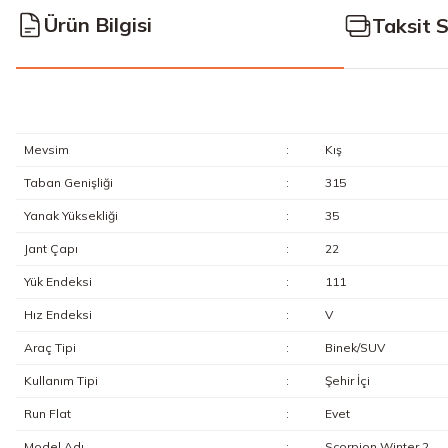
Ürün Bilgisi
Taksit 
Mevsim
:
Kış
Taban Genişliği
:
315
Yanak Yüksekliği
:
35
Jant Çapı
:
22
Yük Endeksi
:
111
Hız Endeksi
:
V
Araç Tipi
:
Binek/SUV
Kullanım Tipi
:
Şehir İçi
Run Flat
:
Evet
Model Adı
:
Scorpion Winter 2