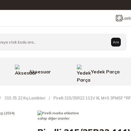
Last
Ara
Aksesuar
Yedek Parça
315 35 22 Kış Lastikleri
Pirelli 315/35R22 111V XL M+S 3PMSF *RFT 