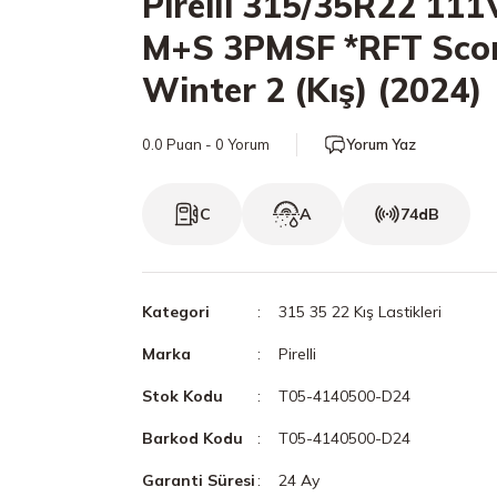
Pirelli 315/35R22 111
M+S 3PMSF *RFT Sco
Winter 2 (Kış) (2024)
0.0 Puan - 0 Yorum
Yorum Yaz
C
A
74dB
Kategori
315 35 22 Kış Lastikleri
Marka
Pirelli
Stok Kodu
T05-4140500-D24
Barkod Kodu
T05-4140500-D24
Garanti Süresi
24 Ay