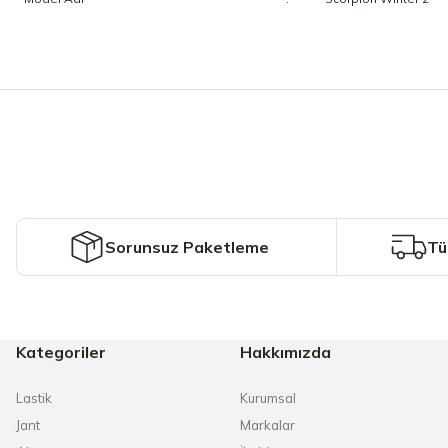
Bu ürünün fiyat bilgisi, resim, ürün açıklamalarında ve diğer konularda y
Görüş ve önerileriniz için teşekkür ederiz.
Ürün resmi kalitesiz, bozuk veya görüntülenemiyor.
Ürün açıklamasında eksik bilgiler bulunuyor.
Ürün bilgilerinde hatalar bulunuyor.
Ürün fiyatı diğer sitelerden daha pahalı.
Sorunsuz Paketleme
Tü
Bu ürüne benzer farklı alternatifler olmalı.
Kategoriler
Hakkımızda
Lastik
Kurumsal
Jant
Markalar