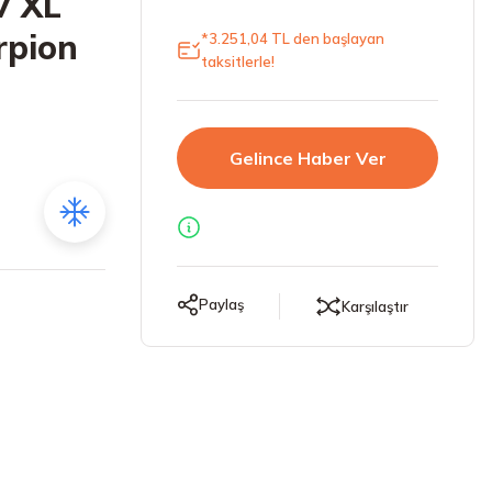
V XL
rpion
*3.251,04 TL den başlayan
taksitlerle!
Gelince Haber Ver
Paylaş
Karşılaştır