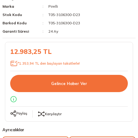
Marka
Pirelli
18 Lastikler
19 Lastikler
Stok Kodu
T05-3106300-D23
19 Lastikler
Barkod Kodu
T05-3106300-D23
Garanti Süresi
24 Ay
20 Lastikler
12.983,25 TL
21 Lastikler
*1.353,94 TL den başlayan taksitlerle!
22 Lastikler
23 Lastikler
Gelince Haber Ver
24 Lastikler
50 Lastikler
Paylaş
Karşılaştır
Ayrıcalıklar