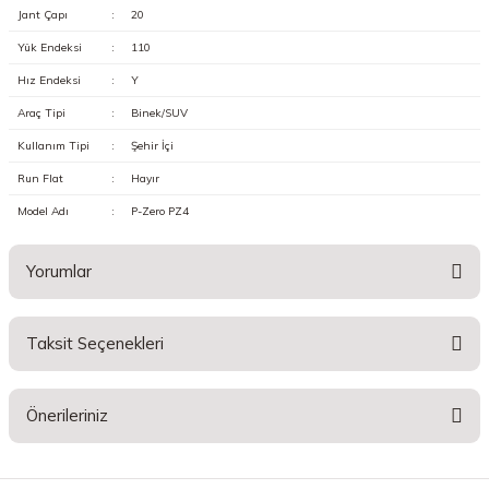
Jant Çapı
:
20
Yük Endeksi
:
110
Hız Endeksi
:
Y
Araç Tipi
:
Binek/SUV
Kullanım Tipi
:
Şehir İçi
Run Flat
:
Hayır
Model Adı
:
P-Zero PZ4
Yorumlar
Taksit Seçenekleri
Bu ürüne ilk yorumu siz yapın!
Önerileriniz
Yorum Yaz
Bu ürünün fiyat bilgisi, resim, ürün açıklamalarında ve diğer konularda