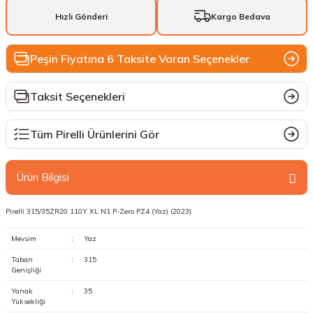
Hızlı Gönderi
Kargo Bedava
Peşin Fiyatına 6 Taksite Varan Seçenekler
Taksit Seçenekleri
Tüm Pirelli Ürünlerini Gör
Ürün Bilgisi
Pirelli 315/35ZR20 110Y XL N1 P-Zero PZ4 (Yaz) (2023)
Mevsim
:
Yaz
Taban
:
315
Genişliği
Yanak
:
35
Yüksekliği