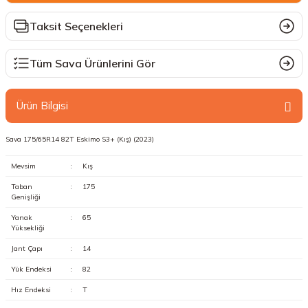
Taksit Seçenekleri
Tüm Sava Ürünlerini Gör
Ürün Bilgisi
Sava 175/65R14 82T Eskimo S3+ (Kış) (2023)
Mevsim
:
Kış
Taban
:
175
Genişliği
Yanak
:
65
Yüksekliği
Jant Çapı
:
14
Yük Endeksi
:
82
Hız Endeksi
:
T