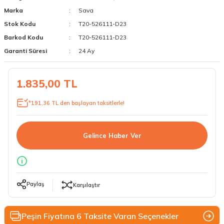
Marka
Sava
18 Lastikler
19 Lastikler
Stok Kodu
T20-526111-D23
19 Lastikler
Barkod Kodu
T20-526111-D23
Garanti Süresi
24 Ay
20 Lastikler
1.835,00 TL
21 Lastikler
*191,36 TL den başlayan taksitlerle!
22 Lastikler
23 Lastikler
Gelince Haber Ver
24 Lastikler
50 Lastikler
Paylaş
Karşılaştır
Peşin Fiyatına 6 Taksite Varan Seçenekler