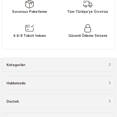
Ürün açıklamasında eksik bilgiler bulunuyor.
Sorunsuz Paketleme
Tüm Türkiye’ye Ücretsiz
Ürün bilgilerinde hatalar bulunuyor.
Ürün fiyatı diğer sitelerden daha pahalı.
Bu ürüne benzer farklı alternatifler olmalı.
4-6-8 Taksit İmkanı
Güvenli Ödeme Sistemi
Gönder
Kategoriler
Hakkımızda
Destek