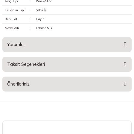
Araç Tipi
:
Binek/SUV
Kullanım Tipi
:
Şehir İçi
Run Flat
:
Hayır
Model Adı
:
Eskimo S3+
Yorumlar
Taksit Seçenekleri
Bu ürüne ilk yorumu siz yapın!
Önerileriniz
Yorum Yaz
Bu ürünün fiyat bilgisi, resim, ürün açıklamalarında ve diğer konularda
yetersiz gördüğünüz noktaları öneri formunu kullanarak tarafımıza
iletebilirsiniz.
Görüş ve önerileriniz için teşekkür ederiz.
Ürün resmi kalitesiz, bozuk veya görüntülenemiyor.