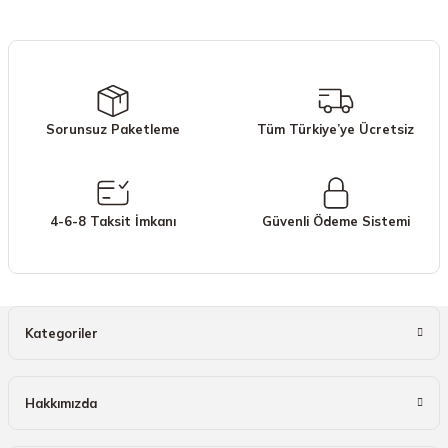
iletebilirsiniz.
Görüş ve önerileriniz için teşekkür ederiz.
Ürün resmi kalitesiz, bozuk veya görüntülenemiyor.
Ürün açıklamasında eksik bilgiler bulunuyor.
Sorunsuz Paketleme
Tüm Türkiye’ye Ücretsiz
Ürün bilgilerinde hatalar bulunuyor.
Ürün fiyatı diğer sitelerden daha pahalı.
Bu ürüne benzer farklı alternatifler olmalı.
4-6-8 Taksit İmkanı
Güvenli Ödeme Sistemi
Gönder
Kategoriler
Hakkımızda