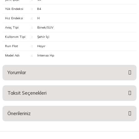
Yük Endeksi
:
84
Hız Endeksi
:
H
Araç Tipi
:
Binek/SUV
Kullanım Tipi
:
Şehir İçi
Run Flat
:
Hayır
Model Adı
:
Intensa Hp
Yorumlar
Taksit Seçenekleri
Bu ürüne ilk yorumu siz yapın!
Önerileriniz
Yorum Yaz
Bu ürünün fiyat bilgisi, resim, ürün açıklamalarında ve diğer konularda
yetersiz gördüğünüz noktaları öneri formunu kullanarak tarafımıza