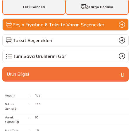
Hızlı Gönderi
Kargo Bedava
Peşin Fiyatına 6 Taksite Varan Seçenekler
Taksit Seçenekleri
Tüm Sava Ürünlerini Gör
Ürün Bilgisi
Mevsim
:
Yaz
Taban
:
185
Genişliği
Yanak
:
60
Yüksekliği
Jant Çapı
:
15