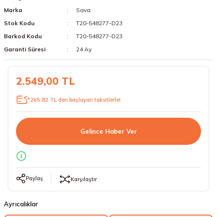
Marka
Sava
18 Lastikler
19 Lastikler
Stok Kodu
T20-548277-D23
19 Lastikler
Barkod Kodu
T20-548277-D23
Garanti Süresi
24 Ay
20 Lastikler
2.549,00 TL
21 Lastikler
*265,82 TL den başlayan taksitlerle!
22 Lastikler
23 Lastikler
Gelince Haber Ver
24 Lastikler
50 Lastikler
Paylaş
Karşılaştır
Ayrıcalıklar