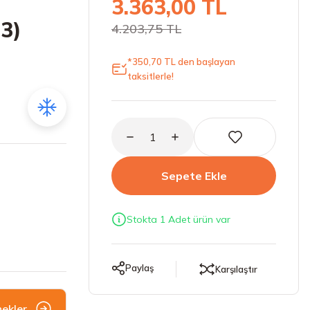
3.363,00 TL
23)
4.203,75 TL
*350,70 TL den başlayan
taksitlerle!
Sepete Ekle
Stokta 1 Adet ürün var
Paylaş
Karşılaştır
nekler