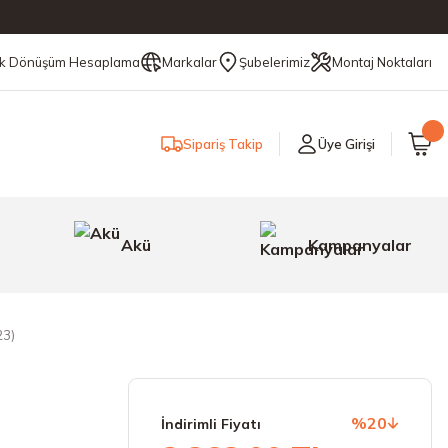
ik Dönüşüm Hesaplama
Markalar
Şubelerimiz
Montaj Noktaları
Sipariş Takip
Üye Girişi
Akü
Kampanyalar
23)
%20
İndirimli Fiyatı