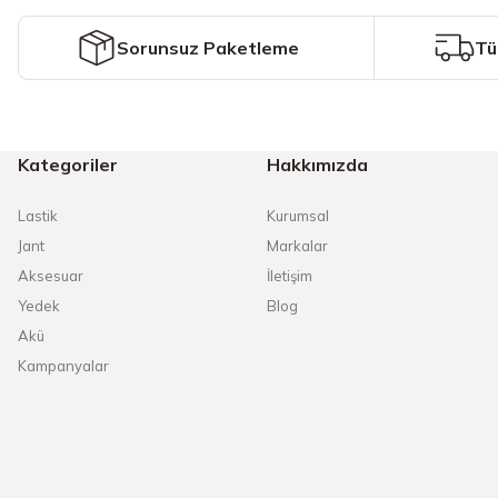
Ürün fiyatı diğer sitelerden daha pahalı.
Sorunsuz Paketleme
Tü
Bu ürüne benzer farklı alternatifler olmalı.
Kategoriler
Hakkımızda
Lastik
Kurumsal
Jant
Markalar
Aksesuar
İletişim
Yedek
Blog
Akü
Kampanyalar