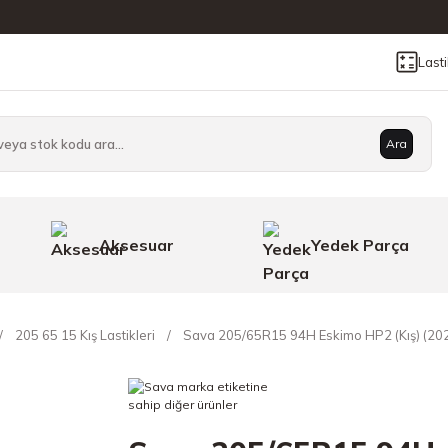
Last
Ara
Aksesuar
Yedek Parça
205 65 15 Kış Lastikleri
Sava 205/65R15 94H Eskimo HP2 (Kış) (20