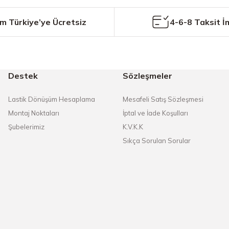
m Türkiye’ye Ücretsiz
4-6-8 Taksit İ
Destek
Sözleşmeler
Gönder
Lastik Dönüşüm Hesaplama
Mesafeli Satış Sözleşmesi
Montaj Noktaları
İptal ve İade Koşulları
Şubelerimiz
K.V.K.K
Sıkça Sorulan Sorular