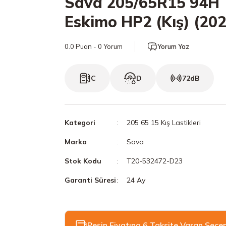
Sava 205/65R15 94H
Eskimo HP2 (Kış) (20
0.0 Puan - 0 Yorum
Yorum Yaz
C
D
72dB
Kategori
205 65 15 Kış Lastikleri
Marka
Sava
Stok Kodu
T20-532472-D23
Garanti Süresi
24 Ay
Peşin Fiyatına 6 Taksite Varan Seçe