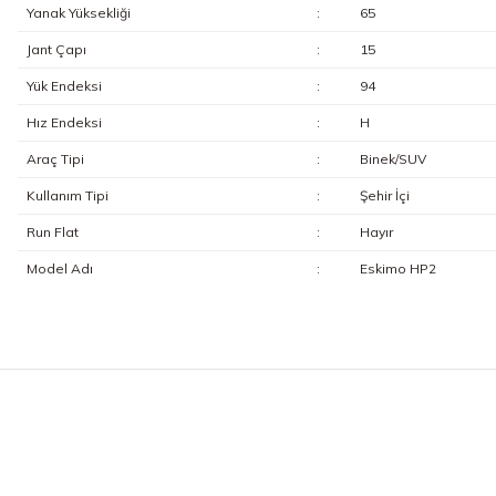
Yanak Yüksekliği
:
65
Jant Çapı
:
15
Yük Endeksi
:
94
Hız Endeksi
:
H
Araç Tipi
:
Binek/SUV
Kullanım Tipi
:
Şehir İçi
Run Flat
:
Hayır
Model Adı
:
Eskimo HP2
Bu ürünün fiyat bilgisi, resim, ürün açıklamalarında ve diğer konularda y
Görüş ve önerileriniz için teşekkür ederiz.
Ürün resmi kalitesiz, bozuk veya görüntülenemiyor.
Ürün açıklamasında eksik bilgiler bulunuyor.
Ürün bilgilerinde hatalar bulunuyor.