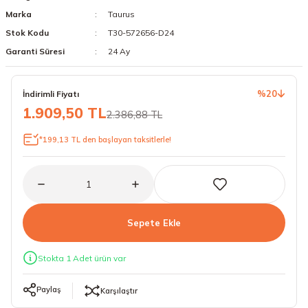
Marka
Taurus
18 Lastikler
19 Lastikler
Stok Kodu
T30-572656-D24
19 Lastikler
Garanti Süresi
24 Ay
20 Lastikler
%20
İndirimli Fiyatı
1.909,50 TL
2.386,88 TL
21 Lastikler
*199,13 TL den başlayan taksitlerle!
22 Lastikler
23 Lastikler
24 Lastikler
Sepete Ekle
50 Lastikler
Stokta 1 Adet ürün var
Paylaş
Karşılaştır