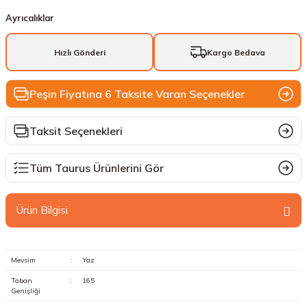
Ayrıcalıklar
Hızlı Gönderi
Kargo Bedava
Peşin Fiyatına 6 Taksite Varan Seçenekler
Taksit Seçenekleri
Tüm Taurus Ürünlerini Gör
Ürün Bilgisi
Mevsim
:
Yaz
Taban
:
165
Genişliği