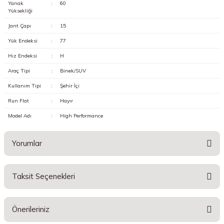
Yanak
:
60
Yüksekliği
Jant Çapı
:
15
Yük Endeksi
:
77
Hız Endeksi
:
H
Araç Tipi
:
Binek/SUV
Kullanım Tipi
:
Şehir İçi
Run Flat
:
Hayır
Model Adı
:
High Performance
Yorumlar
Taksit Seçenekleri
Bu ürüne ilk yorumu siz yapın!
Önerileriniz
Yorum Yaz