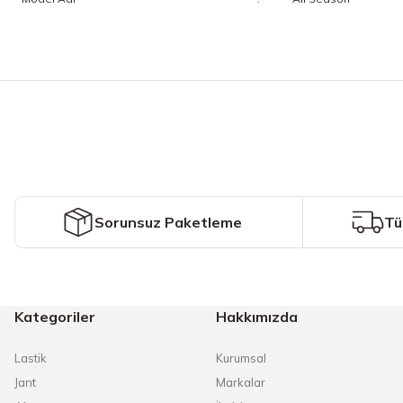
Bu ürünün fiyat bilgisi, resim, ürün açıklamalarında ve diğer konularda y
Görüş ve önerileriniz için teşekkür ederiz.
Ürün resmi kalitesiz, bozuk veya görüntülenemiyor.
Ürün açıklamasında eksik bilgiler bulunuyor.
Ürün bilgilerinde hatalar bulunuyor.
Ürün fiyatı diğer sitelerden daha pahalı.
Sorunsuz Paketleme
Tü
Bu ürüne benzer farklı alternatifler olmalı.
Kategoriler
Hakkımızda
Lastik
Kurumsal
Jant
Markalar