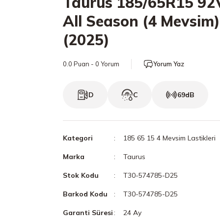
Taurus 185/65R15 92
All Season (4 Mevsim)
(2025)
0.0 Puan - 0 Yorum
Yorum Yaz
D
C
69dB
Kategori
185 65 15 4 Mevsim Lastikleri
Marka
Taurus
Stok Kodu
T30-574785-D25
Barkod Kodu
T30-574785-D25
Garanti Süresi
24 Ay