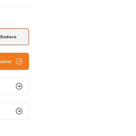
 Bedava
nekler