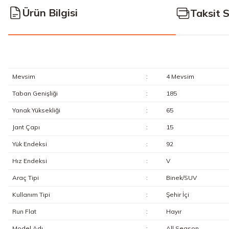
Ürün Bilgisi
Taksit 
Mevsim
:
4 Mevsim
Taban Genişliği
:
185
Yanak Yüksekliği
:
65
Jant Çapı
:
15
Yük Endeksi
:
92
Hız Endeksi
:
V
Araç Tipi
:
Binek/SUV
Kullanım Tipi
:
Şehir İçi
Run Flat
:
Hayır
Model Adı
:
All Season