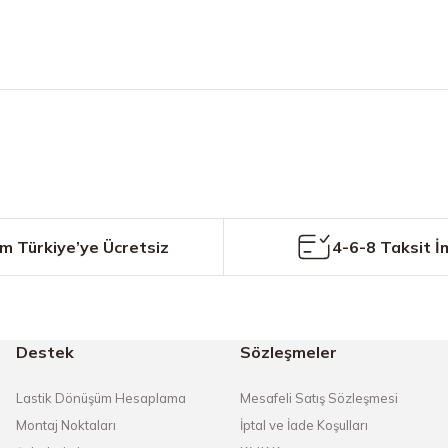
etersiz gördüğünüz noktaları öneri formunu kullanarak tarafımıza iletebilirs
Bu ürüne ilk yorumu siz yapın!
Yorum Yaz
m Türkiye’ye Ücretsiz
4-6-8 Taksit İ
Destek
Sözleşmeler
Gönder
Lastik Dönüşüm Hesaplama
Mesafeli Satış Sözleşmesi
Montaj Noktaları
İptal ve İade Koşulları