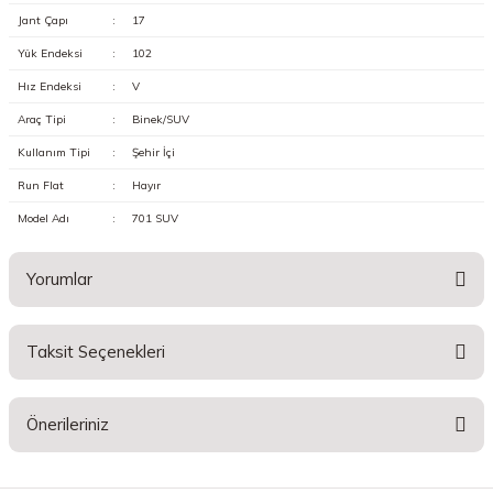
Jant Çapı
:
17
Yük Endeksi
:
102
Hız Endeksi
:
V
Araç Tipi
:
Binek/SUV
Kullanım Tipi
:
Şehir İçi
Run Flat
:
Hayır
Model Adı
:
701 SUV
Yorumlar
Taksit Seçenekleri
Bu ürüne ilk yorumu siz yapın!
Önerileriniz
Yorum Yaz
Bu ürünün fiyat bilgisi, resim, ürün açıklamalarında ve diğer konularda