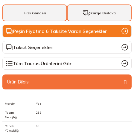
Hızlı Gönderi
Kargo Bedava
Peşin Fiyatına 6 Taksite Varan Seçenekler
Taksit Seçenekleri
Tüm Taurus Ürünlerini Gör
Ürün Bilgisi
Mevsim
:
Yaz
Taban
:
235
Genişliği
Yanak
:
60
Yüksekliği