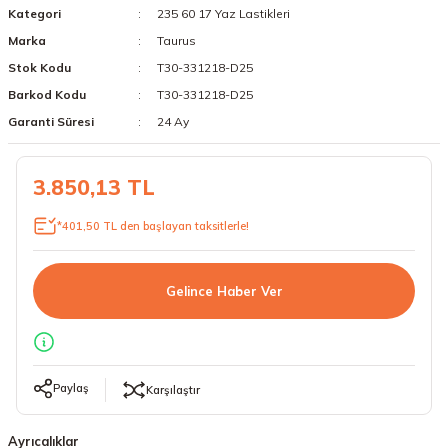
Kategori
235 60 17 Yaz Lastikleri
18 Lastikler
19 Lastikler
Marka
Taurus
Stok Kodu
T30-331218-D25
19 Lastikler
Barkod Kodu
T30-331218-D25
20 Lastikler
Garanti Süresi
24 Ay
21 Lastikler
3.850,13 TL
22 Lastikler
*401,50 TL den başlayan taksitlerle!
23 Lastikler
Gelince Haber Ver
24 Lastikler
50 Lastikler
Paylaş
Karşılaştır
Ayrıcalıklar