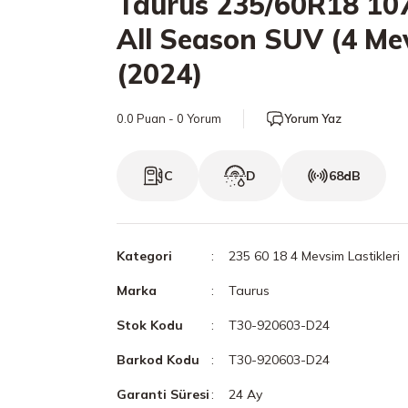
Taurus 235/60R18 10
All Season SUV (4 Me
(2024)
0.0 Puan - 0 Yorum
Yorum Yaz
C
D
68dB
Kategori
235 60 18 4 Mevsim Lastikleri
Marka
Taurus
Stok Kodu
T30-920603-D24
Barkod Kodu
T30-920603-D24
Garanti Süresi
24 Ay