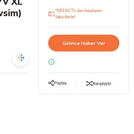
7V XL
vsim)
*583,82 TL den başlayan
taksitlerle!
Gelince Haber Ver
Paylaş
Karşılaştır