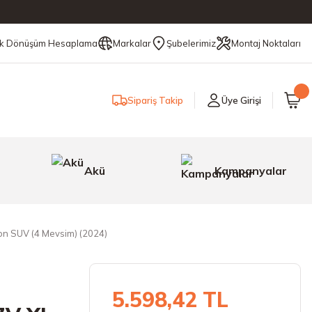
ik Dönüşüm Hesaplama
Markalar
Şubelerimiz
Montaj Noktaları
Sipariş Takip
Üye Girişi
Akü
Kampanyalar
on SUV (4 Mevsim) (2024)
5.598,42 TL