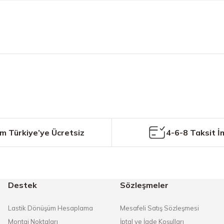
etersiz gördüğünüz noktaları öneri formunu kullanarak tarafımıza iletebilirs
Bu ürüne ilk yorumu siz yapın!
Yorum Yaz
m Türkiye’ye Ücretsiz
4-6-8 Taksit İ
Destek
Sözleşmeler
Gönder
Lastik Dönüşüm Hesaplama
Mesafeli Satış Sözleşmesi
Montaj Noktaları
İptal ve İade Koşulları