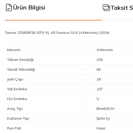
Ürün Bilgisi
Taksit 
Taurus 235/60R18 107V XL All Season SUV (4 Mevsim) (2024)
Mevsim
:
4 Mevsim
Taban Genişliği
:
235
Yanak Yüksekliği
:
60
Jant Çapı
:
18
Yük Endeksi
:
107
Hız Endeksi
:
V
Araç Tipi
:
Binek/SUV
Kullanım Tipi
:
Şehir İçi
Run Flat
:
Hayır