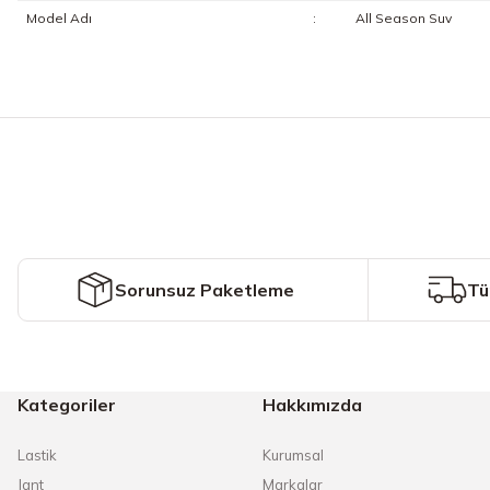
Model Adı
:
All Season Suv
Bu ürünün fiyat bilgisi, resim, ürün açıklamalarında ve diğer konularda y
Görüş ve önerileriniz için teşekkür ederiz.
Ürün resmi kalitesiz, bozuk veya görüntülenemiyor.
Ürün açıklamasında eksik bilgiler bulunuyor.
Ürün bilgilerinde hatalar bulunuyor.
Ürün fiyatı diğer sitelerden daha pahalı.
Sorunsuz Paketleme
Tü
Bu ürüne benzer farklı alternatifler olmalı.
Kategoriler
Hakkımızda
Lastik
Kurumsal
Jant
Markalar