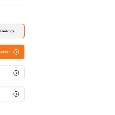
 Bedava
nekler