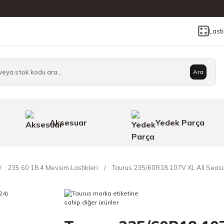
Last
Ara
Aksesuar
Yedek Parça
235 60 18 4 Mevsim Lastikleri
Taurus 235/60R18 107V XL All Seas