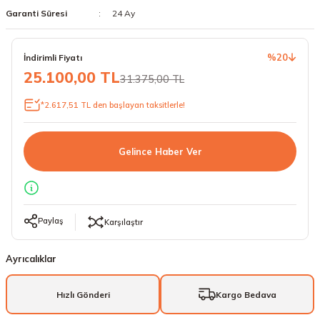
Garanti Süresi
24 Ay
18 Lastikler
19 Lastikler
19 Lastikler
%20
İndirimli Fiyatı
25.100,00 TL
31.375,00 TL
20 Lastikler
*2.617,51 TL den başlayan taksitlerle!
21 Lastikler
Gelince Haber Ver
22 Lastikler
23 Lastikler
Paylaş
Karşılaştır
24 Lastikler
Ayrıcalıklar
50 Lastikler
Hızlı Gönderi
Kargo Bedava