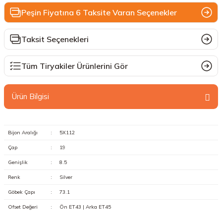
Peşin Fiyatına 6 Taksite Varan Seçenekler
Taksit Seçenekleri
Tüm Tiryakiler Ürünlerini Gör
Ürün Bilgisi
Bijon Aralığı
:
5X112
Çap
:
19
Genişlik
:
8.5
Renk
:
Silver
Göbek Çapı
:
73.1
Ofset Değeri
:
Ön ET43 | Arka ET45