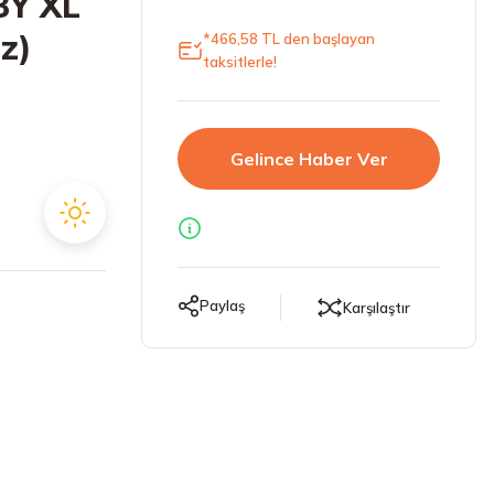
3Y XL
z)
*466,58 TL den başlayan
taksitlerle!
Gelince Haber Ver
Paylaş
Karşılaştır