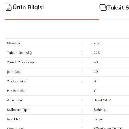
Ürün Bilgisi
Taksit 
Mevsim
:
Yaz
Taban Genişliği
:
225
Yanak Yüksekliği
:
40
Jant Çapı
:
19
Yük Endeksi
:
93
Hız Endeksi
:
Y
Araç Tipi
:
Binek/SUV
Kullanım Tipi
:
Şehir İçi
Run Flat
:
Hayır
Model Adı
:
EffexSport TH202