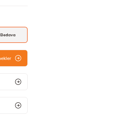
 Bedava
nekler