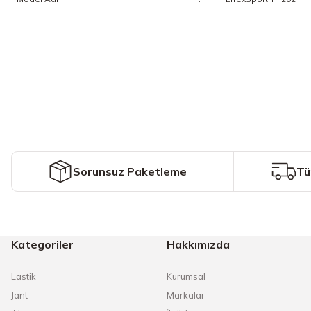
Bu ürünün fiyat bilgisi, resim, ürün açıklamalarında ve diğer konularda y
Görüş ve önerileriniz için teşekkür ederiz.
Ürün resmi kalitesiz, bozuk veya görüntülenemiyor.
Ürün açıklamasında eksik bilgiler bulunuyor.
Ürün bilgilerinde hatalar bulunuyor.
Ürün fiyatı diğer sitelerden daha pahalı.
Sorunsuz Paketleme
Tü
Bu ürüne benzer farklı alternatifler olmalı.
Kategoriler
Hakkımızda
Lastik
Kurumsal
Jant
Markalar