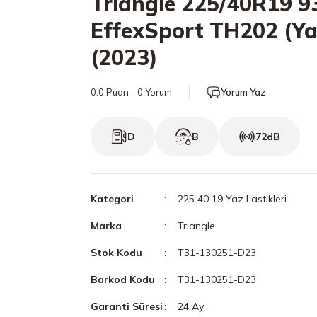
Triangle 225/40R19 9
EffexSport TH202 (Ya
(2023)
0.0 Puan - 0 Yorum
Yorum Yaz
D
B
72dB
Kategori
225 40 19 Yaz Lastikleri
Marka
Triangle
Stok Kodu
T31-130251-D23
Barkod Kodu
T31-130251-D23
Garanti Süresi
24 Ay