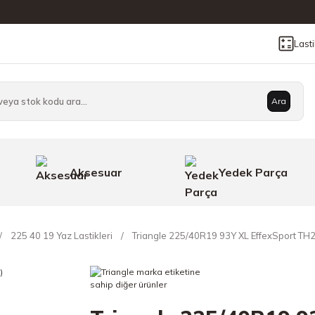
Last
Ara
Aksesuar
Yedek Parça
225 40 19 Yaz Lastikleri
Triangle 225/40R19 93Y XL EffexSport TH2