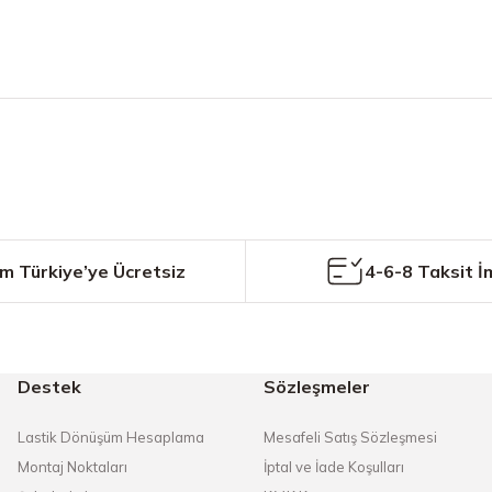
etersiz gördüğünüz noktaları öneri formunu kullanarak tarafımıza iletebilirs
Bu ürüne ilk yorumu siz yapın!
Yorum Yaz
m Türkiye’ye Ücretsiz
4-6-8 Taksit İ
Destek
Sözleşmeler
Gönder
Lastik Dönüşüm Hesaplama
Mesafeli Satış Sözleşmesi
Montaj Noktaları
İptal ve İade Koşulları