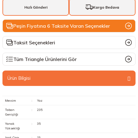
Hızlı Gönderi
Kargo Bedava
Peşin Fiyatına 6 Taksite Varan Seçenekler
Taksit Seçenekleri
Tüm Triangle Ürünlerini Gör
Ürün Bilgisi
Mevsim
:
Yaz
Taban
:
235
Genişliği
Yanak
:
35
Yüksekliği
Jant Çapı
:
19