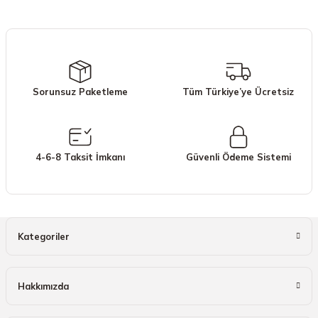
iletebilirsiniz.
Görüş ve önerileriniz için teşekkür ederiz.
Ürün resmi kalitesiz, bozuk veya görüntülenemiyor.
Ürün açıklamasında eksik bilgiler bulunuyor.
Sorunsuz Paketleme
Tüm Türkiye’ye Ücretsiz
Ürün bilgilerinde hatalar bulunuyor.
Ürün fiyatı diğer sitelerden daha pahalı.
Bu ürüne benzer farklı alternatifler olmalı.
4-6-8 Taksit İmkanı
Güvenli Ödeme Sistemi
Gönder
Kategoriler
Hakkımızda