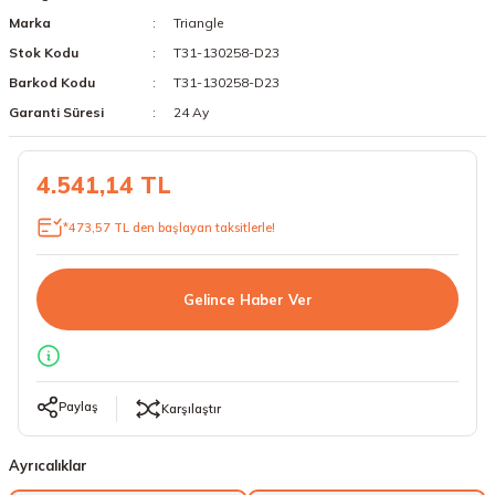
Marka
Triangle
18 Lastikler
19 Lastikler
Stok Kodu
T31-130258-D23
19 Lastikler
Barkod Kodu
T31-130258-D23
Garanti Süresi
24 Ay
20 Lastikler
4.541,14 TL
21 Lastikler
*473,57 TL den başlayan taksitlerle!
22 Lastikler
23 Lastikler
Gelince Haber Ver
24 Lastikler
50 Lastikler
Paylaş
Karşılaştır
Ayrıcalıklar