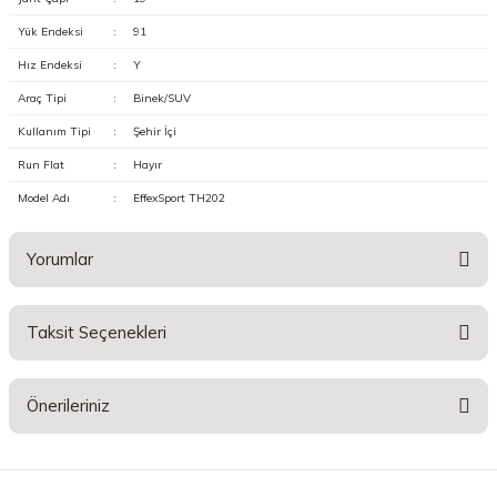
Yük Endeksi
:
91
Hız Endeksi
:
Y
Araç Tipi
:
Binek/SUV
Kullanım Tipi
:
Şehir İçi
Run Flat
:
Hayır
Model Adı
:
EffexSport TH202
Yorumlar
Taksit Seçenekleri
Bu ürüne ilk yorumu siz yapın!
Önerileriniz
Yorum Yaz
Bu ürünün fiyat bilgisi, resim, ürün açıklamalarında ve diğer konularda
yetersiz gördüğünüz noktaları öneri formunu kullanarak tarafımıza