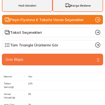
Hızlı Gönderi
Kargo Bedava
Peşin Fiyatına 6 Taksite Varan Seçenekler
Taksit Seçenekleri
Tüm Triangle Ürünlerini Gör
Ürün Bilgisi
Mevsim
:
Yaz
Taban
:
235
Genişliği
Yanak
:
55
Yüksekliği
Jant Çapı
:
18