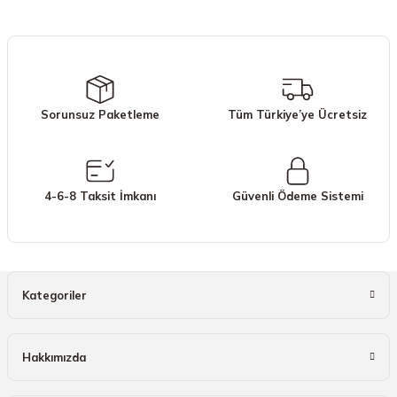
iletebilirsiniz.
Görüş ve önerileriniz için teşekkür ederiz.
Ürün resmi kalitesiz, bozuk veya görüntülenemiyor.
Ürün açıklamasında eksik bilgiler bulunuyor.
Sorunsuz Paketleme
Tüm Türkiye’ye Ücretsiz
Ürün bilgilerinde hatalar bulunuyor.
Ürün fiyatı diğer sitelerden daha pahalı.
Bu ürüne benzer farklı alternatifler olmalı.
4-6-8 Taksit İmkanı
Güvenli Ödeme Sistemi
Gönder
Kategoriler
Hakkımızda