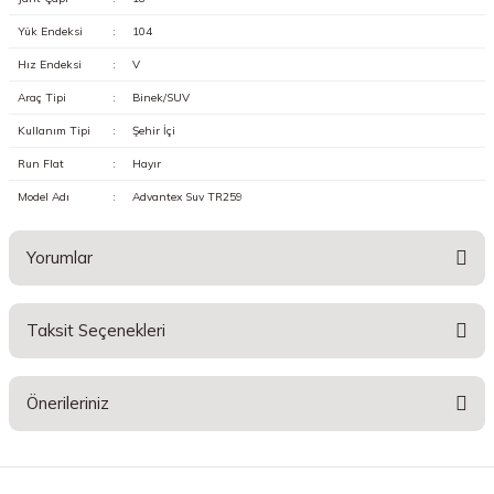
Yük Endeksi
:
104
Hız Endeksi
:
V
Araç Tipi
:
Binek/SUV
Kullanım Tipi
:
Şehir İçi
Run Flat
:
Hayır
Model Adı
:
Advantex Suv TR259
Yorumlar
Taksit Seçenekleri
Bu ürüne ilk yorumu siz yapın!
Önerileriniz
Yorum Yaz
Bu ürünün fiyat bilgisi, resim, ürün açıklamalarında ve diğer konularda
yetersiz gördüğünüz noktaları öneri formunu kullanarak tarafımıza