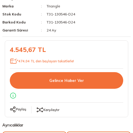
Marka
Triangle
18 Lastikler
19 Lastikler
Stok Kodu
T31-130546-D24
19 Lastikler
Barkod Kodu
T31-130546-D24
Garanti Süresi
24 Ay
20 Lastikler
4.545,67 TL
21 Lastikler
*474,04 TL den başlayan taksitlerle!
22 Lastikler
23 Lastikler
Gelince Haber Ver
24 Lastikler
50 Lastikler
Paylaş
Karşılaştır
Ayrıcalıklar