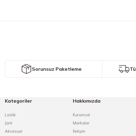
Bu ürünün fiyat bilgisi, resim, ürün açıklamalarında ve diğer konularda y
Görüş ve önerileriniz için teşekkür ederiz.
Ürün resmi kalitesiz, bozuk veya görüntülenemiyor.
Ürün açıklamasında eksik bilgiler bulunuyor.
Ürün bilgilerinde hatalar bulunuyor.
Ürün fiyatı diğer sitelerden daha pahalı.
Sorunsuz Paketleme
Tü
Bu ürüne benzer farklı alternatifler olmalı.
Kategoriler
Hakkımızda
Lastik
Kurumsal
Jant
Markalar
Aksesuar
İletişim