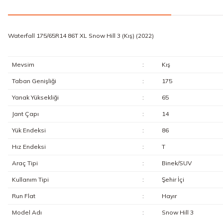
Waterfall 175/65R14 86T XL Snow Hill 3 (Kış) (2022)
Mevsim
:
Kış
Taban Genişliği
:
175
Yanak Yüksekliği
:
65
Jant Çapı
:
14
Yük Endeksi
:
86
Hız Endeksi
:
T
Araç Tipi
:
Binek/SUV
Kullanım Tipi
:
Şehir İçi
Run Flat
:
Hayır
Model Adı
:
Snow Hill 3