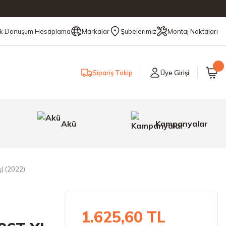
ik Dönüşüm Hesaplama
Markalar
Şubelerimiz
Montaj Noktaları
Sipariş Takip
Üye Girişi
Akü
Kampanyalar
ş) (2022)
1.625,60 TL