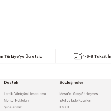
etersiz gördüğünüz noktaları öneri formunu kullanarak tarafımıza iletebilirs
Bu ürüne ilk yorumu siz yapın!
Yorum Yaz
m Türkiye’ye Ücretsiz
4-6-8 Taksit İ
Destek
Sözleşmeler
Gönder
Lastik Dönüşüm Hesaplama
Mesafeli Satış Sözleşmesi
Montaj Noktaları
İptal ve İade Koşulları
Şubelerimiz
K.V.K.K