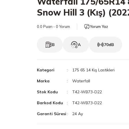
Waterfall 175/65R14 
Snow Hill 3 (Kış) (202
0.0 Puan - 0 Yorum
Yorum Yaz
B
A
70dB
Kategori
175 65 14 Kış Lastikleri
Marka
Waterfall
Stok Kodu
T42-WB73-D22
Barkod Kodu
T42-WB73-D22
Garanti Süresi
24 Ay