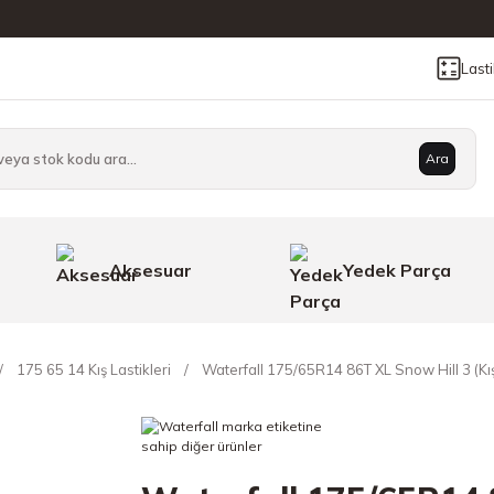
Last
Ara
Aksesuar
Yedek Parça
175 65 14 Kış Lastikleri
Waterfall 175/65R14 86T XL Snow Hill 3 (Kı