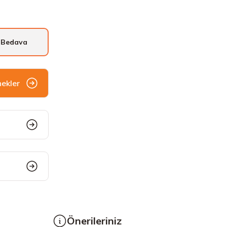
 Bedava
nekler
Önerileriniz