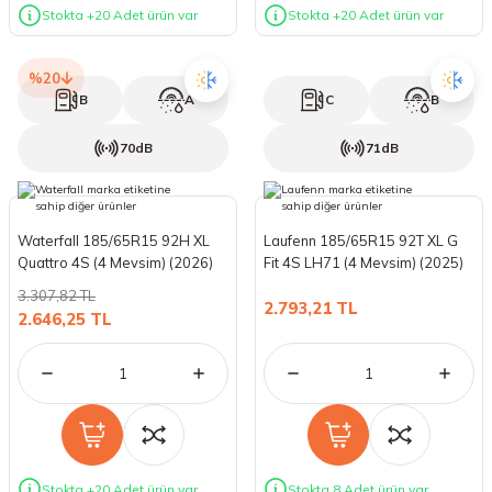
Stokta +20 Adet ürün var
Stokta +20 Adet ürün var
%20
B
A
C
B
70dB
71dB
Waterfall 185/65R15 92H XL
Laufenn 185/65R15 92T XL G
Quattro 4S (4 Mevsim) (2026)
Fit 4S LH71 (4 Mevsim) (2025)
3.307,82 TL
2.793,21 TL
2.646,25 TL
Stokta +20 Adet ürün var
Stokta 8 Adet ürün var