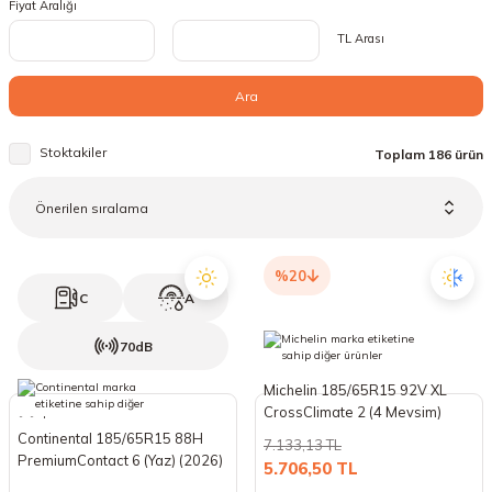
Fiyat Aralığı
18 Lastikler
19 Lastikler
TL Arası
19 Lastikler
Ara
20 Lastikler
Stoktakiler
Toplam 186 ürün
21 Lastikler
22 Lastikler
%20
23 Lastikler
C
A
70dB
24 Lastikler
Michelin 185/65R15 92V XL
50 Lastikler
CrossClimate 2 (4 Mevsim)
(2026)
Continental 185/65R15 88H
7.133,13 TL
PremiumContact 6 (Yaz) (2026)
5.706,50 TL