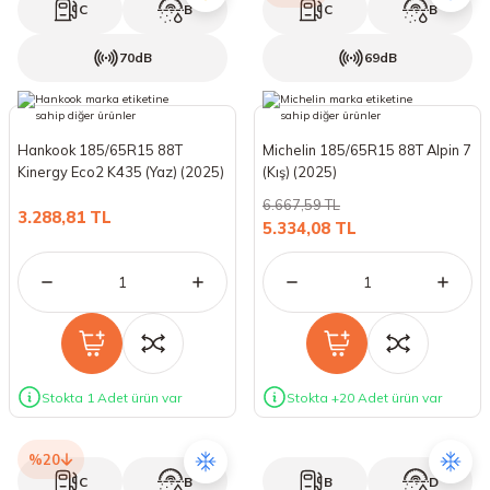
C
B
C
B
70dB
69dB
Hankook 185/65R15 88T
Michelin 185/65R15 88T Alpin 7
Kinergy Eco2 K435 (Yaz) (2025)
(Kış) (2025)
6.667,59 TL
3.288,81 TL
5.334,08 TL
Stokta 1 Adet ürün var
Stokta +20 Adet ürün var
%20
C
B
B
D