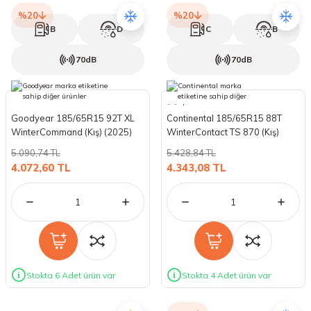
%20
%20
B
D
C
B
70dB
70dB
Goodyear 185/65R15 92T XL
Continental 185/65R15 88T
WinterCommand (Kış) (2025)
WinterContact TS 870 (Kış)
(2025)
5.090,74 TL
5.428,84 TL
4.072,60 TL
4.343,08 TL
Stokta 6 Adet ürün var
Stokta 4 Adet ürün var