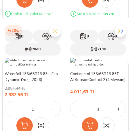
Stokta +20 Adet ürün var
Stokta 5 Adet ürün var
%20
B
A
B
B
70dB
71dB
Waterfall 185/65R15 88H Eco
Continental 185/65R15 88T
Dynamic (Yaz) (2026)
AllSeasonContact 2 (4 Mevsim)
(2026)
2.984,44 TL
4.011,63 TL
2.387,56 TL