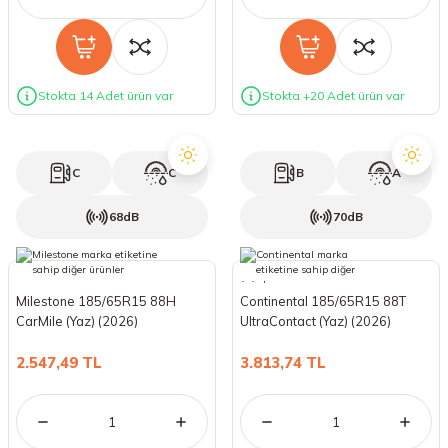
Stokta 14 Adet ürün var
Stokta +20 Adet ürün var
C
C
B
A
68dB
70dB
Milestone 185/65R15 88H
Continental 185/65R15 88T
CarMile (Yaz) (2026)
UltraContact (Yaz) (2026)
2.547,49 TL
3.813,74 TL