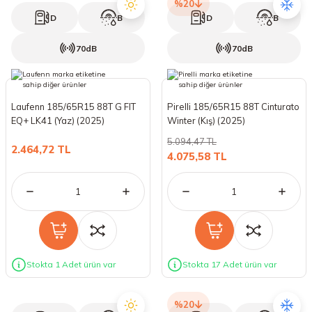
%20
D
B
D
B
70dB
70dB
Laufenn 185/65R15 88T G FIT
Pirelli 185/65R15 88T Cinturato
EQ+ LK41 (Yaz) (2025)
Winter (Kış) (2025)
5.094,47 TL
2.464,72 TL
4.075,58 TL
Stokta 1 Adet ürün var
Stokta 17 Adet ürün var
%20