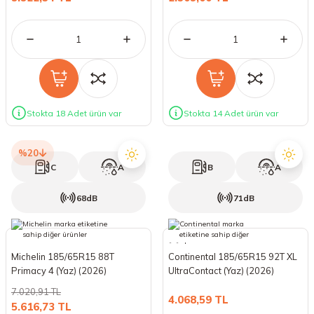
Stokta 18 Adet ürün var
Stokta 14 Adet ürün var
%20
C
A
B
A
68dB
71dB
Michelin 185/65R15 88T
Continental 185/65R15 92T XL
Primacy 4 (Yaz) (2026)
UltraContact (Yaz) (2026)
7.020,91 TL
4.068,59 TL
5.616,73 TL