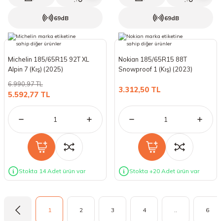
69dB
69dB
Michelin 185/65R15 92T XL
Nokian 185/65R15 88T
Alpin 7 (Kış) (2025)
Snowproof 1 (Kış) (2023)
6.990,97 TL
3.312,50 TL
5.592,77 TL
Stokta 14 Adet ürün var
Stokta +20 Adet ürün var
1
2
3
4
..
6