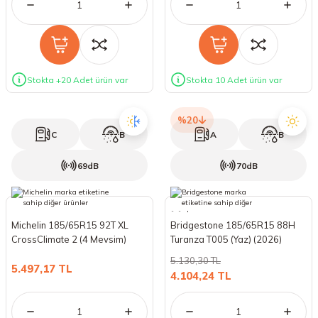
Stokta +20 Adet ürün var
Stokta 10 Adet ürün var
%20
C
B
A
B
69dB
70dB
Michelin 185/65R15 92T XL
Bridgestone 185/65R15 88H
CrossClimate 2 (4 Mevsim)
Turanza T005 (Yaz) (2026)
(2026)
5.130,30 TL
5.497,17 TL
4.104,24 TL