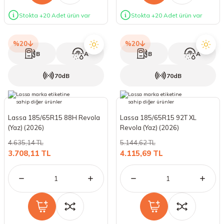
Stokta +20 Adet ürün var
Stokta +20 Adet ürün var
%20
%20
B
A
B
A
70dB
70dB
Lassa 185/65R15 88H Revola
Lassa 185/65R15 92T XL
(Yaz) (2026)
Revola (Yaz) (2026)
4.635,14 TL
5.144,62 TL
3.708,11 TL
4.115,69 TL