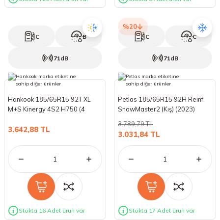
%20
C
B
C
C
71dB
71dB
Hankook 185/65R15 92T XL
Petlas 185/65R15 92H Reinf.
M+S Kinergy 4S2 H750 (4
SnowMaster2 (Kış) (2023)
Mevsim) (2025)
3.789,79 TL
3.642,88 TL
3.031,84 TL
Stokta 16 Adet ürün var
Stokta 17 Adet ürün var