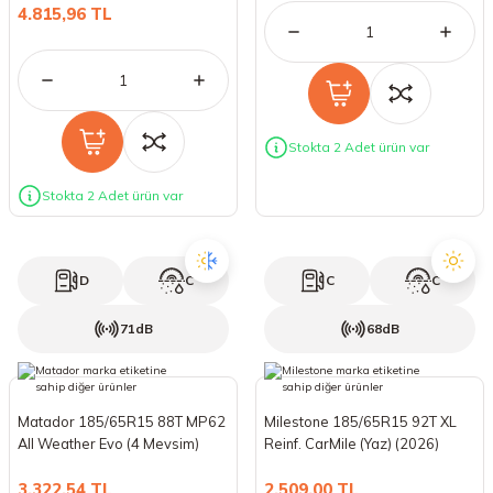
4.815,96 TL
Stokta 2 Adet ürün var
Stokta 2 Adet ürün var
D
C
C
C
71dB
68dB
Matador 185/65R15 88T MP62
Milestone 185/65R15 92T XL
All Weather Evo (4 Mevsim)
Reinf. CarMile (Yaz) (2026)
(2026)
3.322,54 TL
2.509,00 TL