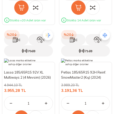
Stokta +20 Adet ürün var
Stokta 14 Adet ürün var
%20
%20
C
C
C
C
70dB
71dB
Lassa 185/65R15 92V XL
Petlas 185/65R15 92H Reinf.
Multiways 2 (4 Mevsim) (2026)
SnowMaster2 (Kış) (2024)
4.944,10 TL
3.989,20 TL
3.955,28 TL
3.191,36 TL