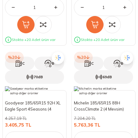
Stokta +20 Adet ürün var
Stokta +20 Adet ürün var
%20
%20
C
B
C
B
70dB
69dB
Goodyear 185/65R15 92H XL
Michelin 185/65R15 88H
Eagle Sport 4Seasons (4
CrossClimate 2 (4 Mevsim)
Mevsim) (2026)
(2026)
4.257,19 TL
7.204,20 TL
3.405,75 TL
5.763,36 TL