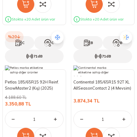
Stokta +20 Adet ürün var
Stokta +20 Adet ürün var
%20
C
C
B
B
71dB
71dB
Petlas 185/65R15 92H Reinf.
Continental 185/65R15 92T XL
SnowMaster2 (Kış) (2025)
AllSeasonContact 2 (4 Mevsim)
(2026)
4.188,60 TL
3.874,34 TL
3.350,88 TL