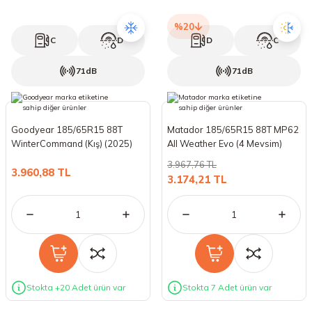
%20
C
D
D
C
71dB
71dB
Goodyear 185/65R15 88T
Matador 185/65R15 88T MP62
WinterCommand (Kış) (2025)
All Weather Evo (4 Mevsim)
(2025)
3.967,76 TL
3.960,88 TL
3.174,21 TL
Stokta +20 Adet ürün var
Stokta 7 Adet ürün var