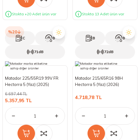
Stokta +20 Adet ürün var
Stokta 13 Adet ürün var
%20
C
B
B
B
71dB
72dB
Matador 225/55R19 99V FR
Matador 215/65R16 98H
Hectorra 5 (Yaz) (2025)
Hectorra 5 (Yaz) (2026)
6.697,44 TL
4.718,78 TL
5.357,95 TL