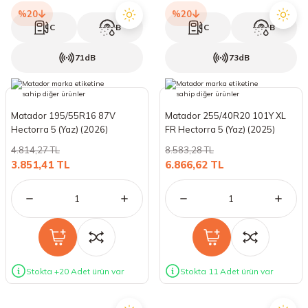
%20
%20
C
B
C
B
71dB
73dB
Matador 195/55R16 87V
Matador 255/40R20 101Y XL
Hectorra 5 (Yaz) (2026)
FR Hectorra 5 (Yaz) (2025)
4.814,27 TL
8.583,28 TL
3.851,41 TL
6.866,62 TL
Stokta +20 Adet ürün var
Stokta 11 Adet ürün var