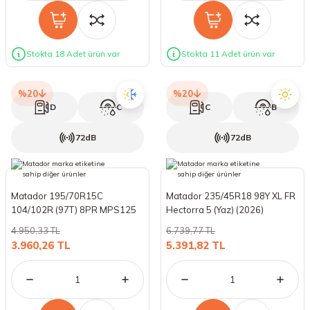
Stokta 18 Adet ürün var
Stokta 11 Adet ürün var
%20
%20
D
C
C
B
72dB
72dB
Matador 195/70R15C
Matador 235/45R18 98Y XL FR
104/102R (97T) 8PR MPS125
Hectorra 5 (Yaz) (2026)
VariantAW (4 Mevsim) (2026)
4.950,33 TL
6.739,77 TL
3.960,26 TL
5.391,82 TL