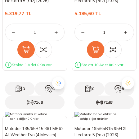
Hectorra 5 (Yaz) (2026)
Hectorra 5 (Yaz) (2026)
18 Lastikler
19 Lastikler
5.319,77 TL
5.185,60 TL
19 Lastikler
20 Lastikler
21 Lastikler
Stokta 1 Adet ürün var
Stokta 10 Adet ürün var
22 Lastikler
23 Lastikler
D
C
C
B
24 Lastikler
71dB
72dB
50 Lastikler
Matador 185/65R15 88T MP62
Matador 195/65R15 95H XL
All Weather Evo (4 Mevsim)
Hectorra 5 (Yaz) (2026)