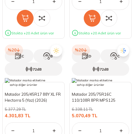
Stokta +20 Adet ürün var
Stokta +20 Adet ürün var
%20
%20
C
B
D
C
72dB
72dB
Matador 205/45R17 88Y XL FR
Matador 205/75R16C
Hectorra 5 (Yaz) (2026)
110/108R 8PR MPS125
VariantAW (4 Mevsim) (2026)
5.377,29 TL
6.338,11 TL
4.301,83 TL
5.070,49 TL