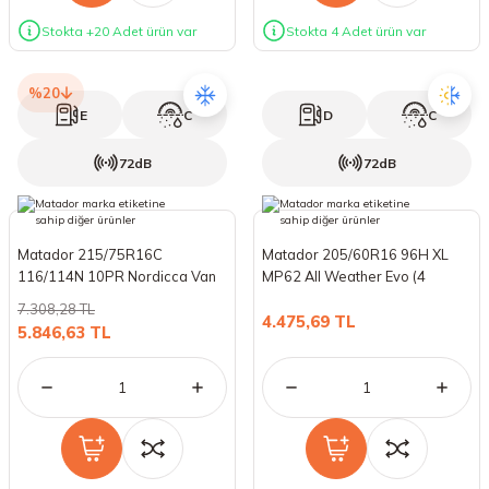
Stokta +20 Adet ürün var
Stokta 4 Adet ürün var
%20
E
C
D
C
72dB
72dB
Matador 215/75R16C
Matador 205/60R16 96H XL
116/114N 10PR Nordicca Van
MP62 All Weather Evo (4
(Kış) (2025)
Mevsim) (2026)
7.308,28 TL
4.475,69 TL
5.846,63 TL