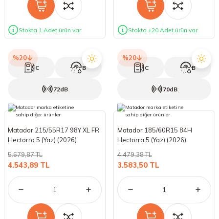
Stokta 1 Adet ürün var
Stokta +20 Adet ürün var
%20
%20
C
B
C
B
72dB
70dB
Matador 215/55R17 98Y XL FR
Matador 185/60R15 84H
Hectorra 5 (Yaz) (2026)
Hectorra 5 (Yaz) (2026)
5.679,87 TL
4.479,38 TL
4.543,89 TL
3.583,50 TL