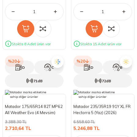
Stokta 8 Adet ürün var
Stokta 15 Adet ürün var
%20
%20
D
C
D
B
71dB
72dB
Matador 175/65R14 82T MP62
Matador 235/35R19 91Y XL FR
All Weather Evo (4 Mevsim)
Hectorra 5 (Yaz) (2026)
(2026)
3.388,30 TL
6.558,60 TL
2.710,64 TL
5.246,88 TL