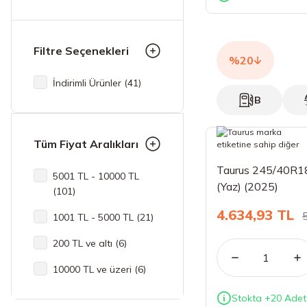
Ecsta PS71 (2)
Ecsta PS72 (2)
Filtre Seçenekleri
%20
Ecsta PS91 (2)
İndirimli Ürünler (41)
EffexSport TH202 (2)
B
Hectorra 5 (2)
Intensa UHP 2 (1)
Tüm Fiyat Aralıkları
P-Zero PZ4 (4)
Taurus 245/40R1
5001 TL - 10000 TL
(Yaz) (2025)
(101)
P-Zero PZ5 (1)
4.634,93 TL
1001 TL - 5000 TL (21)
Pilot Sport 3 (1)
200 TL ve altı (6)
Pilot Sport 4 (7)
10000 TL ve üzeri (6)
Pilot Sport 4S (3)
Pilot Sport 5 (4)
Stokta +20 Adet