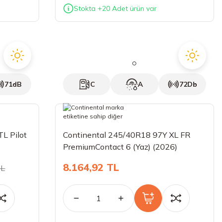
Stokta +20 Adet ürün var
71dB
C
A
72Db
L Pilot
Continental 245/40R18 97Y XL FR
PremiumContact 6 (Yaz) (2026)
8.164,92 TL
TL