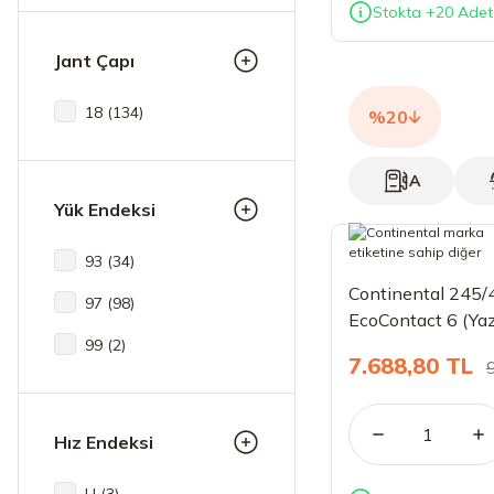
Stokta +20 Adet
Waterfall (2)
Jant Çapı
18 (134)
%20
A
Yük Endeksi
93 (34)
Continental 245
97 (98)
EcoContact 6 (Yaz
99 (2)
7.688,80 TL
Hız Endeksi