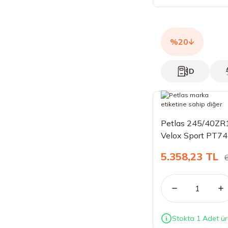
Pilot Sport Cup 2 (1)
Pilot Super Sport (2)
%20
Potenza S001 (2)
Potenza Sport (3)
D
Powergy (2)
Powerproof 1 (1)
Petlas 245/40ZR
PremiumContact 6 (2)
Velox Sport PT74
PremiumContact 7 (6)
5.358,23 TL
Presto UHP 2 (1)
Primacy 3 (6)
Primacy 4 (6)
Stokta 1 Adet ür
PZero (5)