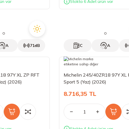
ün var
Stokta 6 Adet ürün var
A
71dB
C
A
R18 97Y XL ZP RFT
Michelin 245/40ZR18 97Y XL P
az) (2026)
Sport 5 (Yaz) (2026)
8.716,35 TL
ün var
Stokta 4 Adet ürün var