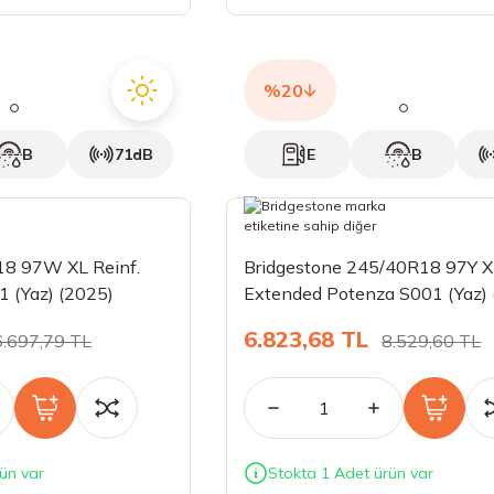
%20
B
71dB
E
B
18 97W XL Reinf.
Bridgestone 245/40R18 97Y 
1 (Yaz) (2025)
Extended Potenza S001 (Yaz) 
6.823,68 TL
6.697,79 TL
8.529,60 TL
ün var
Stokta 1 Adet ürün var