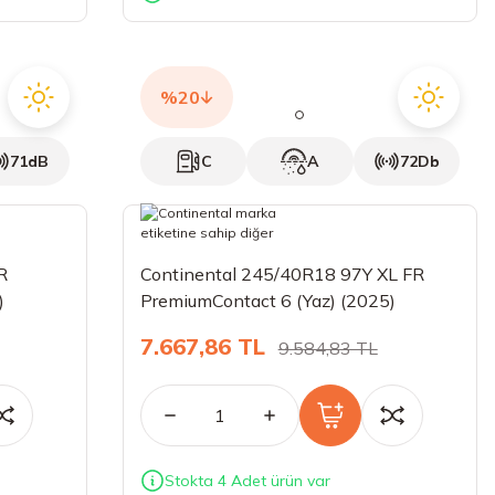
%20
71dB
C
A
72Db
R
Continental 245/40R18 97Y XL FR
)
PremiumContact 6 (Yaz) (2025)
7.667,86 TL
9.584,83 TL
Stokta 4 Adet ürün var