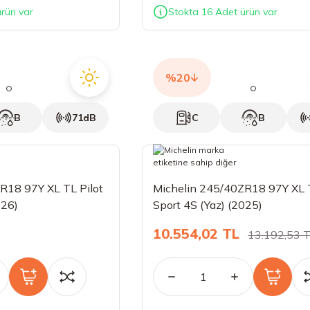
rün var
Stokta 16 Adet ürün var
%20
B
71dB
C
B
R18 97Y XL TL Pilot
Michelin 245/40ZR18 97Y XL T
026)
Sport 4S (Yaz) (2025)
10.554,02 TL
13.192,53 