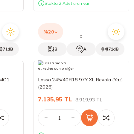
Stokta 2 Adet ürün var
%20
71dB
B
A
71dB
 MO1
Lassa 245/40R18 97Y XL Revola (Yaz)
(2026)
7.135,95 TL
8.919,93 TL