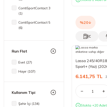
ContiSportContact 3
(1)
%20
ContiSportContact 5
(6)
C
Driveways Sport+ (2)
Eagle F1 Asymmetric 5
Run Flat
(1)
Eagle F1 Asymmetric 6
Lassa 245/40R18
Evet (27)
(7)
Sport+ (Yaz) (202
Hayır (107)
Eagle Sport 2 Uhp (3)
6.141,75 TL
Eagle Sport TZ (2)
Kullanım Tipi
Eco Dynamic (2)
EcoContact 6 (1)
Şehir İçi (134)
Stokta +20 Adet