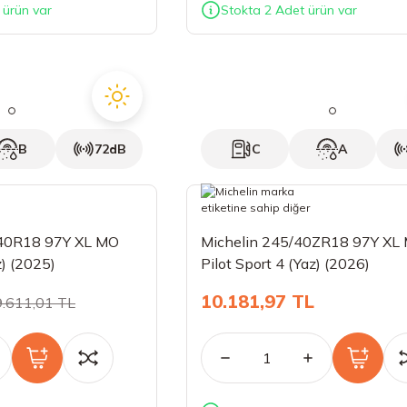
 ürün var
Stokta 2 Adet ürün var
B
72dB
C
A
/40R18 97Y XL MO
Michelin 245/40ZR18 97Y XL
) (2025)
Pilot Sport 4 (Yaz) (2026)
10.181,97 TL
9.611,01 TL