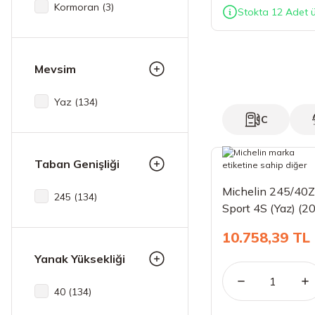
Kormoran (3)
Stokta 12 Adet ü
Kumho (6)
Lassa (5)
Mevsim
Matador (2)
Yaz (134)
Michelin (30)
C
Nokian (1)
Taban Genişliği
Petlas (7)
Michelin 245/40Z
Pirelli (29)
245 (134)
Sport 4S (Yaz) (2
Sava (1)
10.758,39 TL
Strial (2)
Yanak Yüksekliği
Taurus (3)
40 (134)
Triangle (2)