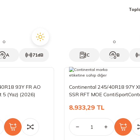
Topl
A
71dB
C
B
/40R18 93Y FR AO
Continental 245/40R18 97Y X
 5 (Yaz) (2026)
SSR RFT MOE ContiSportCont
(Yaz) (2026)
8.933,29 TL