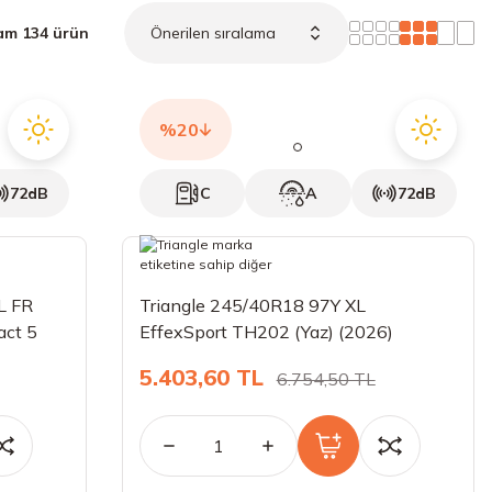
am 134 ürün
%20
72dB
C
A
72dB
L FR
Triangle 245/40R18 97Y XL
act 5
EffexSport TH202 (Yaz) (2026)
5.403,60 TL
6.754,50 TL