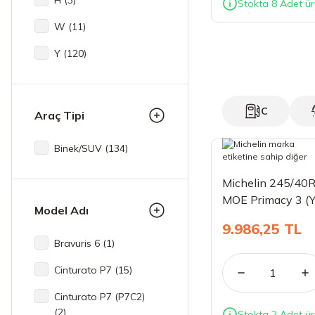
H (3)
Stokta 8 Adet ür
W (11)
Y (120)
C
Araç Tipi
Binek/SUV (134)
Michelin 245/40
MOE Primacy 3 (Y
Model Adı
9.986,25 TL
Bravuris 6 (1)
Cinturato P7 (15)
Cinturato P7 (P7C2)
(2)
Stokta 2 Adet ür