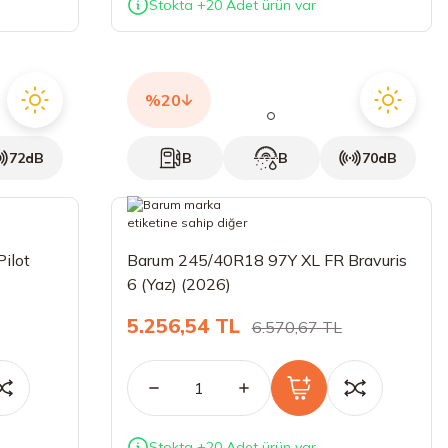
Stokta +20 Adet ürün var
%20
72dB
B
B
70dB
ilot
Barum 245/40R18 97Y XL FR Bravuris
6 (Yaz) (2026)
5.256,54 TL
6.570,67 TL
Stokta +20 Adet ürün var