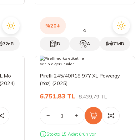
%20
72dB
B
A
71dB
XL Mo
Pirelli 245/40R18 97Y XL Powergy
(2024)
(Yaz) (2025)
6.751,83 TL
8.439,79 TL
Stokta 15 Adet ürün var