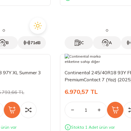
B
71dB
C
A
8 97Y XL Summer 3
Continental 245/40R18 93Y F
PremiumContact 7 (Yaz) (2025
6.970,57 TL
5.793,66 TL
 ürün var
Stokta 1 Adet ürün var