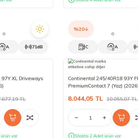
%20
A
71dB
C
A
 97Y XL Driveways
Continental 245/40R18 93Y F
6)
PremiumContact 7 (Yaz) (2026
8.044,05 TL
7.677,19 TL
10.055,07 TL
 ürün var
Stokta 2 Adet ürün var