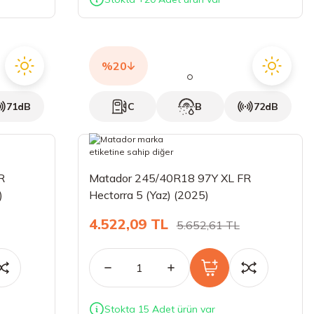
%20
71dB
C
B
72dB
R
Matador 245/40R18 97Y XL FR
)
Hectorra 5 (Yaz) (2025)
4.522,09 TL
5.652,61 TL
Stokta 15 Adet ürün var