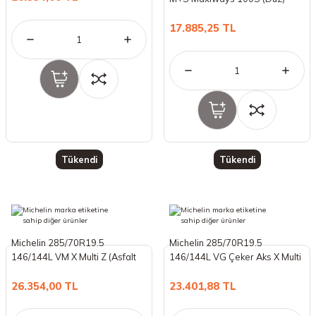
(Yaz) (2025)
18 Lastikler
19 Lastikler
17.885,25 TL
19 Lastikler
20 Lastikler
21 Lastikler
22 Lastikler
Tükendi
Tükendi
23 Lastikler
24 Lastikler
Michelin 285/70R19.5
Michelin 285/70R19.5
146/144L VM X Multi Z (Asfalt
146/144L VG Çeker Aks X Multi
50 Lastikler
Düz) (Yaz) (2025)
D (Yaz) (2024)
26.354,00 TL
23.401,88 TL