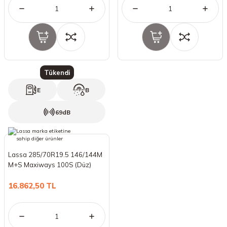
Tükendi
E
B
69dB
Lassa 285/70R19.5 146/144M
M+S Maxiways 100S (Düz)
(Yaz) (2024)
16.862,50 TL