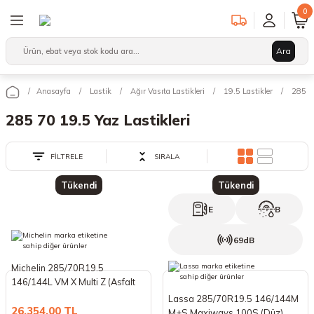
0
1000 TL + Siparişlerinizde Tüm Türkiye’ye Ücretsiz Kargo!
Geri Dön
Geri Dön
Geri Dön
Ara
Binek/SUV Lastikleri
Hafif Ticari Lastikleri
Ağır Vasıta Lastikleri
leri
arı
12 Lastikler
12 Lastikler
17.5 Lastikler
Anasayfa
Lastik
Ağır Vasıta Lastikleri
19.5 Lastikler
285 70
285 70 19.5 Yaz Lastikleri
kleri
13 Lastikler
13 Lastikler
19.5 Lastikler
FİLTRELE
SIRALA
kleri
14 Lastikler
14 Lastikler
22.5 Lastikler
Tükendi
Tükendi
15 Lastikler
15 Lastikler
E
B
16 Lastikler
16 Lastikler
69dB
17 Lastikler
17 Lastikler
Michelin 285/70R19.5
146/144L VM X Multi Z (Asfalt
Düz) (Yaz) (2024)
17.5 Lastikler
18 Lastikler
Lassa 285/70R19.5 146/144M
26.354,00 TL
M+S Maxiways 100S (Düz)