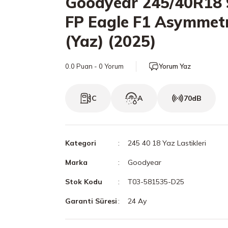
Goodyear 245/40R18 
FP Eagle F1 Asymmetr
(Yaz) (2025)
0.0 Puan - 0 Yorum
Yorum Yaz
C
A
70dB
Kategori
245 40 18 Yaz Lastikleri
Marka
Goodyear
Stok Kodu
T03-581535-D25
Garanti Süresi
24 Ay