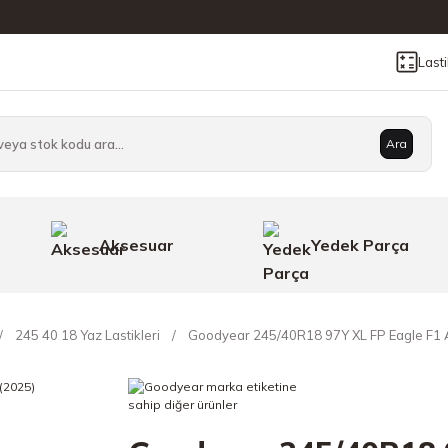
Last
Ara
Aksesuar
Yedek Parça
245 40 18 Yaz Lastikleri
Goodyear 245/40R18 97Y XL FP Eagle F1 A