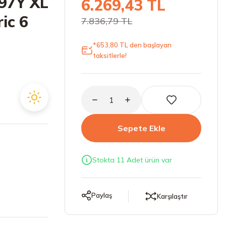
97Y XL
6.269,43 TL
ic 6
7.836,79 TL
*653,80 TL den başlayan
taksitlerle!
Sepete Ekle
Stokta 11 Adet ürün var
Paylaş
Karşılaştır