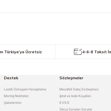
etersiz gördüğünüz noktaları öneri formunu kullanarak tarafımıza iletebilirs
Bu ürüne ilk yorumu siz yapın!
Yorum Yaz
m Türkiye’ye Ücretsiz
4-6-8 Taksit İ
Destek
Sözleşmeler
Gönder
Lastik Dönüşüm Hesaplama
Mesafeli Satış Sözleşmesi
Montaj Noktaları
İptal ve İade Koşulları
Şubelerimiz
K.V.K.K
Sıkça Sorulan Sorular