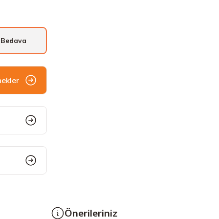
 Bedava
nekler
Önerileriniz