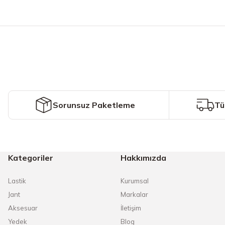
Bu ürünün fiyat bilgisi, resim, ürün açıklamalarında ve diğer konularda y
Görüş ve önerileriniz için teşekkür ederiz.
Ürün resmi kalitesiz, bozuk veya görüntülenemiyor.
Ürün açıklamasında eksik bilgiler bulunuyor.
Ürün bilgilerinde hatalar bulunuyor.
Ürün fiyatı diğer sitelerden daha pahalı.
Sorunsuz Paketleme
Tü
Bu ürüne benzer farklı alternatifler olmalı.
Kategoriler
Hakkımızda
Lastik
Kurumsal
Jant
Markalar
Aksesuar
İletişim
Yedek
Blog