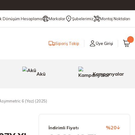
ik Dönüşüm Hesaplama
Markalar
Şubelerimiz
Montaj Noktaları
Sipariş Takip
Üye Girişi
Akü
Kampanyalar
symmetric 6 (Yaz) (2025)
%20
İndirimli Fiyatı