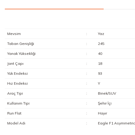
Mevsim
:
Yaz
Taban Genişliği
:
245
Yanak Yüksekliği
:
40
Jant Çapı
:
18
Yük Endeksi
:
93
Hız Endeksi
:
Y
Araç Tipi
:
Binek/SUV
Kullanım Tipi
:
Şehir İçi
Run Flat
:
Hayır
Model Adı
:
Eagle F1 Asymmetric