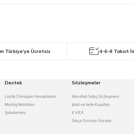
Bu ürüne ilk yorumu siz yapın!
Yorum Yaz
m Türkiye’ye Ücretsiz
4-6-8 Taksit İ
Destek
Sözleşmeler
Gönder
Lastik Dönüşüm Hesaplama
Mesafeli Satış Sözleşmesi
Montaj Noktaları
İptal ve İade Koşulları
Şubelerimiz
K.V.K.K
Sıkça Sorulan Sorular