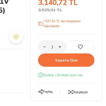
91V
3.140,72 TL
5)
3.925,91 TL
*327,52 TL den başlayan
taksitlerle!
Sepete Ekle
Stokta +20 Adet ürün var
Paylaş
Karşılaştır