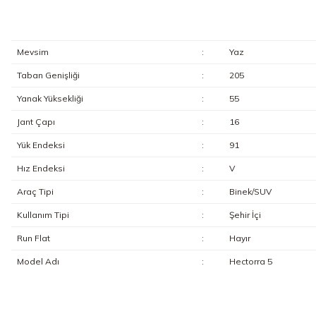
Mevsim
:
Yaz
Taban Genişliği
:
205
Yanak Yüksekliği
:
55
Jant Çapı
:
16
Yük Endeksi
:
91
Hız Endeksi
:
V
Araç Tipi
:
Binek/SUV
Kullanım Tipi
:
Şehir İçi
Run Flat
:
Hayır
Model Adı
:
Hectorra 5
Bu ürünün fiyat bilgisi, resim, ürün açıklamalarında ve diğer konularda y