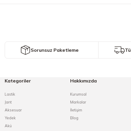
Görüş ve önerileriniz için teşekkür ederiz.
Ürün resmi kalitesiz, bozuk veya görüntülenemiyor.
Ürün açıklamasında eksik bilgiler bulunuyor.
Ürün bilgilerinde hatalar bulunuyor.
Ürün fiyatı diğer sitelerden daha pahalı.
Sorunsuz Paketleme
Tü
Bu ürüne benzer farklı alternatifler olmalı.
Kategoriler
Hakkımızda
Lastik
Kurumsal
Jant
Markalar
Aksesuar
İletişim
Yedek
Blog
Akü