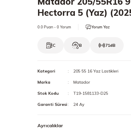
Matador 205/55R16 
Hectorra 5 (Yaz) (202
0.0 Puan - 0 Yorum
Yorum Yaz
C
B
71dB
Kategori
205 55 16 Yaz Lastikleri
Marka
Matador
Stok Kodu
T19-1581133-D25
Garanti Süresi
24 Ay
Ayrıcalıklar