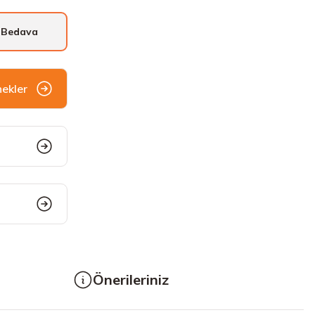
 Bedava
nekler
Önerileriniz