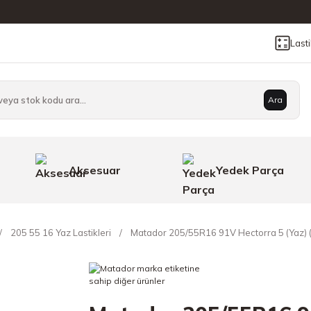
Last
Ara
Aksesuar
Yedek Parça
205 55 16 Yaz Lastikleri
Matador 205/55R16 91V Hectorra 5 (Yaz) 