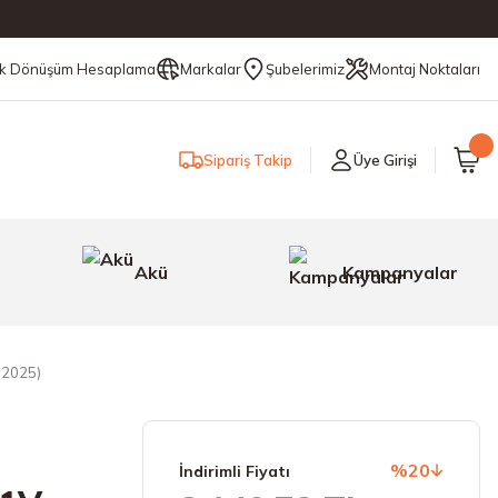
ik Dönüşüm Hesaplama
Markalar
Şubelerimiz
Montaj Noktaları
Sipariş Takip
Üye Girişi
Akü
Kampanyalar
(2025)
%20
İndirimli Fiyatı