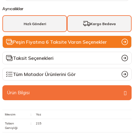
Ayrıcalıklar
Hızlı Gönderi
Kargo Bedava
Peşin Fiyatına 6 Taksite Varan Seçenekler
Taksit Seçenekleri
Tüm Matador Ürünlerini Gör
Ürün Bilgisi
Mevsim
:
Yaz
Taban
:
215
Genişliği