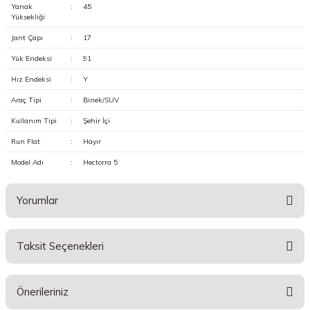
Yanak
:
45
Yüksekliği
Jant Çapı
:
17
Yük Endeksi
:
91
Hız Endeksi
:
Y
Araç Tipi
:
Binek/SUV
Kullanım Tipi
:
Şehir İçi
Run Flat
:
Hayır
Model Adı
:
Hectorra 5
Yorumlar
Taksit Seçenekleri
Bu ürüne ilk yorumu siz yapın!
Önerileriniz
Yorum Yaz