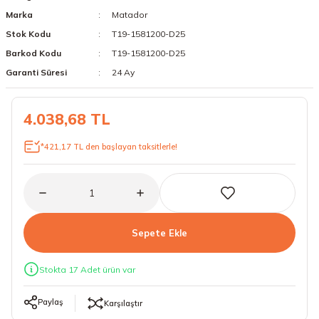
Marka
Matador
18 Lastikler
19 Lastikler
Stok Kodu
T19-1581200-D25
19 Lastikler
Barkod Kodu
T19-1581200-D25
Garanti Süresi
24 Ay
20 Lastikler
4.038,68 TL
21 Lastikler
*421,17 TL den başlayan taksitlerle!
22 Lastikler
23 Lastikler
24 Lastikler
Sepete Ekle
50 Lastikler
Stokta 17 Adet ürün var
Paylaş
Karşılaştır