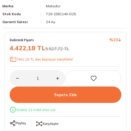
Marka
Matador
18 Lastikler
19 Lastikler
Stok Kodu
T19-1581140-D25
19 Lastikler
Garanti Süresi
24 Ay
20 Lastikler
%20
İndirimli Fiyatı
4.422,18 TL
5.527,72 TL
21 Lastikler
*461,16 TL den başlayan taksitlerle!
22 Lastikler
23 Lastikler
24 Lastikler
Sepete Ekle
50 Lastikler
Stokta 11 Adet ürün var
Paylaş
Karşılaştır