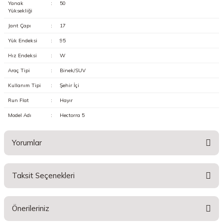
Yanak
:
50
Yüksekliği
Jant Çapı
:
17
Yük Endeksi
:
95
Hız Endeksi
:
W
Araç Tipi
:
Binek/SUV
Kullanım Tipi
:
Şehir İçi
Run Flat
:
Hayır
Model Adı
:
Hectorra 5
Yorumlar
Taksit Seçenekleri
Bu ürüne ilk yorumu siz yapın!
Önerileriniz
Yorum Yaz