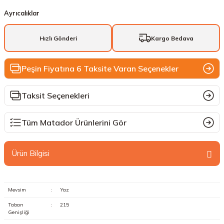
Ayrıcalıklar
Hızlı Gönderi
Kargo Bedava
Peşin Fiyatına 6 Taksite Varan Seçenekler
Taksit Seçenekleri
Tüm Matador Ürünlerini Gör
Ürün Bilgisi
Mevsim
:
Yaz
Taban
:
215
Genişliği