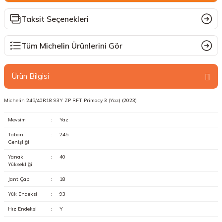
Taksit Seçenekleri
Tüm Michelin Ürünlerini Gör
Ürün Bilgisi
Michelin 245/40R18 93Y ZP RFT Primacy 3 (Yaz) (2023)
Mevsim
:
Yaz
Taban
:
245
Genişliği
Yanak
:
40
Yüksekliği
Jant Çapı
:
18
Yük Endeksi
:
93
Hız Endeksi
:
Y