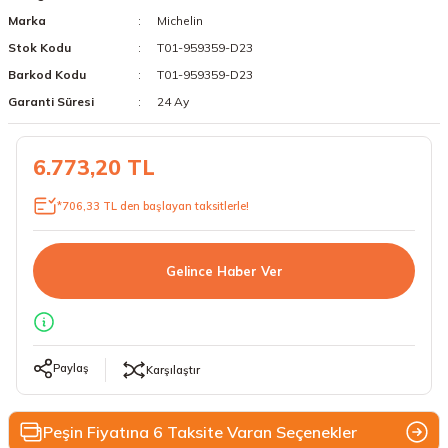
Marka
Michelin
18 Lastikler
19 Lastikler
Stok Kodu
T01-959359-D23
19 Lastikler
Barkod Kodu
T01-959359-D23
Garanti Süresi
24 Ay
20 Lastikler
6.773,20 TL
21 Lastikler
*706,33 TL den başlayan taksitlerle!
22 Lastikler
23 Lastikler
Gelince Haber Ver
24 Lastikler
50 Lastikler
Paylaş
Karşılaştır
Peşin Fiyatına 6 Taksite Varan Seçenekler