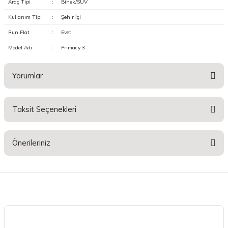
Araç Tipi
:
Binek/SUV
Kullanım Tipi
:
Şehir İçi
Run Flat
:
Evet
Model Adı
:
Primacy 3
Yorumlar
Taksit Seçenekleri
Bu ürüne ilk yorumu siz yapın!
Önerileriniz
Yorum Yaz
Bu ürünün fiyat bilgisi, resim, ürün açıklamalarında ve diğer konularda
yetersiz gördüğünüz noktaları öneri formunu kullanarak tarafımıza
iletebilirsiniz.
Görüş ve önerileriniz için teşekkür ederiz.
Ürün resmi kalitesiz, bozuk veya görüntülenemiyor.