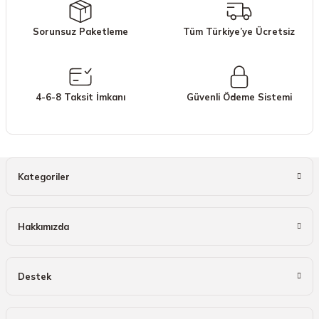
Ürün açıklamasında eksik bilgiler bulunuyor.
Sorunsuz Paketleme
Tüm Türkiye’ye Ücretsiz
Ürün bilgilerinde hatalar bulunuyor.
Ürün fiyatı diğer sitelerden daha pahalı.
Bu ürüne benzer farklı alternatifler olmalı.
4-6-8 Taksit İmkanı
Güvenli Ödeme Sistemi
Gönder
Kategoriler
Hakkımızda
Destek